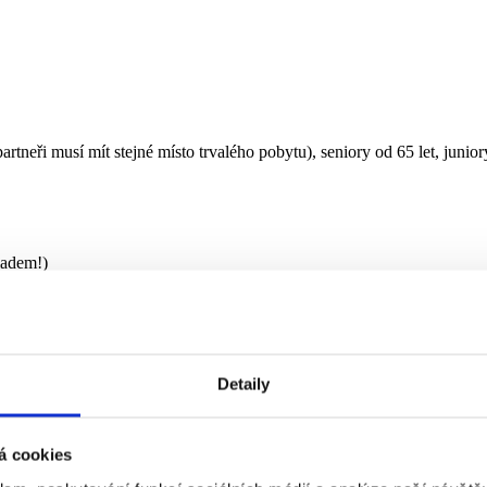
artneři musí mít stejné místo trvalého pobytu), seniory od 65 let, junior
ladem!)
040 Kč + 1620 Kč =
3660 Kč
Detaily
ĚTI JSOU ZDARMA (oba rodiče musí být ve stejné sekci)
Kč
á cookies