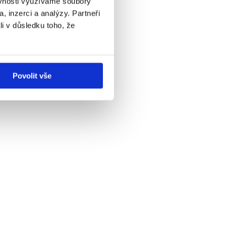
ěvnosti využíváme soubory
, inzerci a analýzy. Partneři
li v důsledku toho, že
Povolit vše