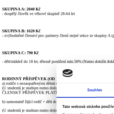
SKUPINA A: 2040 Kč
- dospělý člověk ve věkové skupině 28-64 let
SKUPINA B: 1620 Kč
- zvýhodněné členství pro: partnery členů stejné sekce ze skupiny A (p
SKUPINA C: 790 Kč
- děti/mládež do 18 let, tělesně postižení min.50% (Nutno doložit dok
RODINNÝ PŘÍSPĚVEK (OD 1 DÍTĚTE):
a) rodiče s nezaopatřenými dětmi do 18 resp. studenty do 27 let , 2
(U studentů je studium nutno doložit dokladem!)
Souhlas
ČLENSKÝ PŘÍSPĚVEK PLATÍ POUZE RODIČE (ČLENSTVÍ A+B), D
b) samostatně žijící rodič + děti do 18 resp. studenty do 27 let,
2040 
Tato webová stránka použív
(U studentů je studium nutno doložit dokladem!)