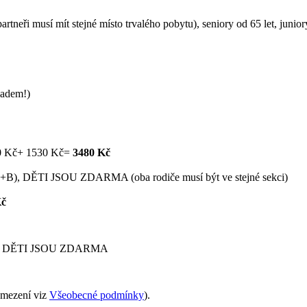
artneři musí mít stejné místo trvalého pobytu), seniory od 65 let, junior
ladem!)
1950 Kč+ 1530 Kč=
3480 Kč
ĚTI JSOU ZDARMA (oba rodiče musí být ve stejné sekci)
Kč
, DĚTI JSOU ZDARMA
 omezení viz
Všeobecné podmínky
).