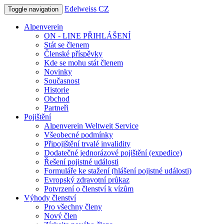
Edelweiss CZ
Toggle navigation
Alpenverein
ON - LINE PŘIHLÁŠENÍ
Stát se členem
Členské příspěvky
Kde se mohu stát členem
Novinky
Současnost
Historie
Obchod
Partneři
Pojištění
Alpenverein Weltweit Service
Všeobecné podmínky
Připojištění trvalé invalidity
Dodatečné jednorázové pojištění (expedice)
Řešení pojistné události
Formuláře ke stažení (hlášení pojistné události)
Evropský zdravotní průkaz
Potvrzení o členství k vízům
Výhody členství
Pro všechny členy
Nový člen