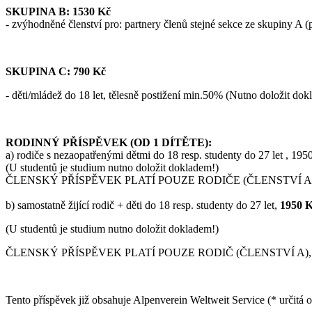
SKUPINA B: 1530 Kč
- zvýhodněné členství pro: partnery členů stejné sekce ze skupiny A (p
SKUPINA C: 790 Kč
- děti/mládež do 18 let, tělesně postižení min.50% (Nutno doložit dok
RODINNÝ PŘÍSPĚVEK (OD 1 DÍTĚTE):
a) rodiče s nezaopatřenými dětmi do 18 resp. studenty do 27 let , 
(U studentů je studium nutno doložit dokladem!)
ČLENSKÝ PŘÍSPĚVEK PLATÍ POUZE RODIČE (ČLENSTVÍ A+B), D
b) samostatně žijící rodič + děti do 18 resp. studenty do 27 let,
1950 
(U studentů je studium nutno doložit dokladem!)
ČLENSKÝ PŘÍSPĚVEK PLATÍ POUZE RODIČ (ČLENSTVÍ A)
Tento příspěvek již obsahuje Alpenverein Weltweit Service (* určitá