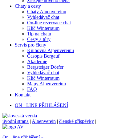
Získejte nového člena
Chaty a cesty
Chaty Alpenvereinu
Vyhledávač chat
On-line rezervace chat
Klíč Winterraum
Tip na chatu
Cesty a túry
Servis pro členy
Knihovna Alpenvereinu
Časopis Bergauf
Akademie
Bergsteiger Dörfer
Vyhledávač chat
Klíč Winterraum
Mapy Alpenvereinu
FAQ
Kontakt
ON - LINE PŘIHLÁŠENÍ
úvodní strana
|
Alpenverein
|
členské příspěvky
|
On - line přihlášení »