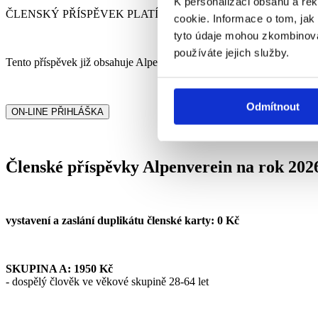
K personalizaci obsahu a re
ČLENSKÝ PŘÍSPĚVEK PLATÍ POUZE RODIČ (ČLENSTVÍ A)
cookie. Informace o tom, jak
tyto údaje mohou zkombinovat
používáte jejich služby.
Tento příspěvek již obsahuje Alpenverein Weltweit Service (* určitá
Odmítnout
ON-LINE PŘIHLÁŠKA
Členské příspěvky Alpenverein na rok 202
vystavení a zaslání duplikátu členské karty: 0 Kč
SKUPINA A: 1950 Kč
- dospělý člověk ve věkové skupině 28-64 let