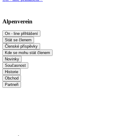
Alpenverein
On - line přihlášení
Stát se členem
Členské příspěvky
Kde se mohu stát členem
Novinky
Současnost
Historie
Obchod
Partneři