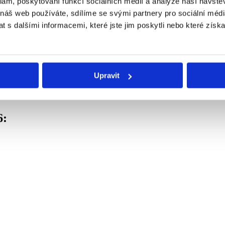
klam, poskytování funkcí sociálních médií a analýze naší návšt
, DĚTI JSOU ZDARMA
 náš web používáte, sdílíme se svými partnery pro sociální média
 s dalšími informacemi, které jste jim poskytli nebo které získa
 omezení viz
Všeobecné podmínky
).
Upravit
6: