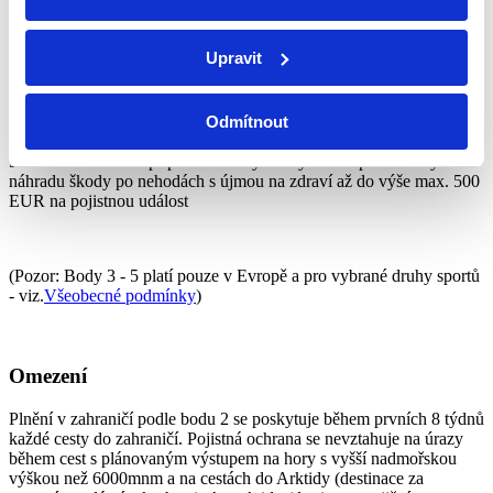
majetku 200 EUR.
4. Trestněprávní ochrana v Evropě až do výše 35 000 EUR
Upravit
Celoročně, v celé Evropě. Pojistné krytí se vztahuje na trestní řízení
u soudu od okamžiku žaloby a na trestní řízení u správního orgánu
Odmítnout
od okamžiku zahájení stíhání.
5. Právní ochrana v případě náhrady škody v Evropě s nároky na
náhradu škody po nehodách s újmou na zdraví až do výše max. 500
EUR na pojistnou událost
(Pozor: Body 3 - 5 platí pouze v Evropě a pro vybrané druhy sportů
- viz.
Všeobecné podmínky
)
Omezení
Plnění v zahraničí podle bodu 2 se poskytuje během prvních 8 týdnů
každé cesty do zahraničí. Pojistná ochrana se nevztahuje na úrazy
během cest s plánovaným výstupem na hory s vyšší nadmořskou
výškou než 6000mnm a na cestách do Arktidy (destinace za