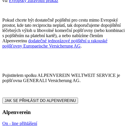
viz
Evropský zdravotní průkaz
Pokud chcete být dostatečně pojištěni pro cestu mimo Evropský
prostor, kde tato reciprocita neplatí, tak doporučujeme dopojištění
léčebných výloh u libovolné komerční pojišťovny (nebo kombinaci
s pojištěním na platební kartě), a nebo nabízíme členům
Alpenvereinu
dodatečné jednorázové pojištění u rakouské
pojišťovny Europaeische Versicherung AG
.
Pojistitelem spolku ALPENVEREIN WELTWEIT SERVICE je
pojišťovna GENERALI Versicherung AG.
JAK SE PŘIHLÁSIT DO ALPENVEREINU
Alpenverein
On - line přihlášení