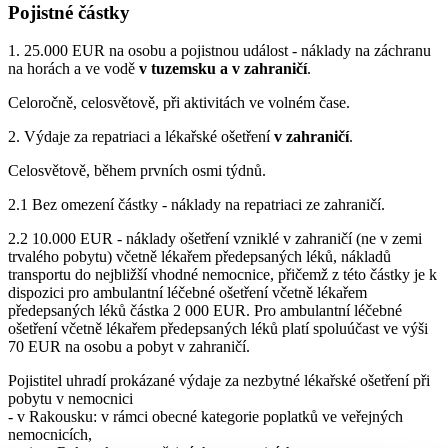
Pojistné částky
1. 25.000 EUR na osobu a pojistnou událost - náklady na záchranu
na horách a ve vodě
v tuzemsku a v zahraničí
.
Celoročně, celosvětově, při aktivitách ve volném čase.
2. Výdaje za repatriaci a lékařské ošetření
v zahraničí
.
Celosvětově, během prvních osmi týdnů.
2.1 Bez omezení částky - náklady na repatriaci ze zahraničí.
2.2 10.000 EUR - náklady ošetření vzniklé v zahraničí (ne v zemi
trvalého pobytu) včetně lékařem předepsaných léků, nákladů
transportu do nejbližší vhodné nemocnice, přičemž z této částky je k
dispozici pro ambulantní léčebné ošetření včetně lékařem
předepsaných léků částka 2 000 EUR. Pro ambulantní léčebné
ošetření včetně lékařem předepsaných léků platí spoluúčast ve výši
70 EUR na osobu a pobyt v zahraničí.
Pojistitel uhradí prokázané výdaje za nezbytné lékařské ošetření při
pobytu v nemocnici
- v Rakousku: v rámci obecné kategorie poplatků ve veřejných
nemocnicích,