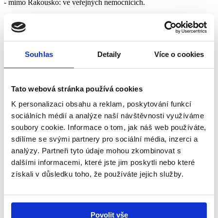
- mimo Rakousko: ve veřejných nemocnicích.
2.3 Bez omezení částky - náklady na transport zraněné/nemocné
osoby a náklady na přepravu mrtvé osoby v tuzemsku, když jí
předcházela záchrana.
Souhlas
Detaily
Více o cookies
!!! POZOR:
Před repatriací, převozem, stacionárním léčebným
ošetřením v zahraničí a přemístěním v tuzemsku (ne při záchranné či
pátrací akci) se bezpodmínečně spojte s 24-hodinovou službou
Tato webová stránka používá cookies
Europ Assistance, jinak uhradí pojišťovna maximální částku 750
K personalizaci obsahu a reklam, poskytování funkcí
EUR !!!
sociálních médií a analýze naší návštěvnosti využíváme
soubory cookie. Informace o tom, jak náš web používáte,
Europ Assistance, tel.: +43/1/253 3798, e-mail:
sdílíme se svými partnery pro sociální média, inzerci a
aws@alpenverein.at
analýzy. Partneři tyto údaje mohou zkombinovat s
dalšími informacemi, které jste jim poskytli nebo které
získali v důsledku toho, že používáte jejich služby.
3. Pojištění odpovědnosti za škodu v Evropě až do výše 3 000 000
EUR
Celoročně, v celé Evropě. Krytí se vztahuje na povinnost náhrady
škody na zdraví a škody na majetku. Spoluúčast v případě škody na
Povolit vše