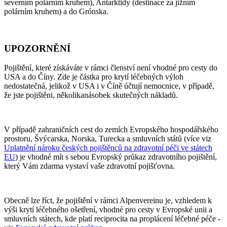
severním polárním kruhem), Antarktidy (destinace za jižním
polárním kruhem) a do Grónska.
UPOZORNĚNÍ
Pojištění, které získáváte v rámci členství není vhodné pro cesty do
USA a do Číny. Zde je částka pro krytí léčebných výloh
nedostatečná, jelikož v USA i v Číně účtují nemocnice, v případě,
že jste pojištěni, několikanásobek skutečných nákladů.
V případě zahraničních cest do zemích Evropského hospodářského
prostoru, Švýcarska, Norska, Turecka a smluvních států (více viz
Uplatnění nároku českých pojištěnců na zdravotní péči ve státech
EU
) je vhodné mít s sebou Evropský průkaz zdravotního pojištění,
který Vám zdarma vystaví vaše zdravotní pojišťovna.
Obecně lze říct, že pojištění v rámci Alpenvereinu je, vzhledem k
výši krytí léčebného ošetření, vhodné pro cesty v Evropské unii a
smluvních státech, kde platí reciprocita na proplácení léčebné péče -