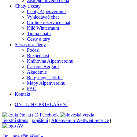
Získejte nového člena
Chaty a cesty
Chaty Alpenvereinu
Vyhledávač chat
On-line rezervace chat
Klíč Winterraum
Tip na chatu
Cesty a túry
Servis pro členy
Počasí
Bezpečnost
Knihovna Alpenvereinu
Časopis Bergauf
Akademie
Bergsteiger Dörfer
Mapy Alpenvereinu
FAQ
Kontakt
ON - LINE PŘIHLÁŠENÍ
úvodní strana
|
pojištění
|
Alpenverein Weltweit Service
|
On - line přihlášení »