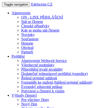
Edelweiss CZ
Toggle navigation
Alpenverein
ON - LINE PŘIHLÁŠENÍ
Stát se členem
Členské příspěvky
Kde se mohu stát členem
Novinky
Současnost
Historie
Obchod
Partneři
Pojištění
Alpenverein Weltweit Service
Všeobecné podmínky
Připojištění trvalé invalidity
Dodatečné jednorázové pojištění (expedice)
Řešení pojistné události
Formuláře ke stažení (hlášení pojistné události)
Evropský zdravotní průkaz
Potvrzení o členství k vízům
Výhody členství
Pro všechny členy
Nový člen